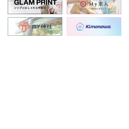
事業紹介
会社概要
新着情報
採用情報
株式会社 TeraDox
〒151-0071 東京都渋谷区本町3-14-3 松尾ビル3階
都営大江戸線「西新宿五丁目」駅 A1口 徒歩1分 / 都営大江戸線
「都庁前」駅 A5口 徒歩12分
TEL : 03-6843-3803
プライバシーポリシー
／
カスハラ基本方針
／
お問い合わせ
© 2008-2026 TeraDox Inc. All right reserved